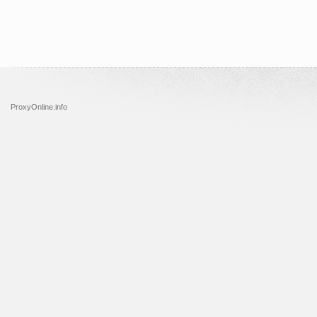
ProxyOnline.info