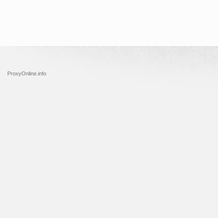
ProxyOnline.info