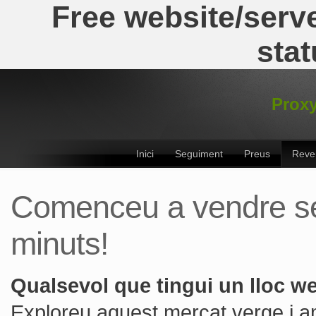
Free website/serve
stat
Proxy
Inici
Seguiment
Preus
Reve
Comenceu a vendre s
minuts!
Qualsevol que tingui un lloc w
Exploreu aquest mercat verge i 