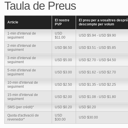
Taula de Preus
El nostre
El preu per a vosaltres desp
Article
PVP
descompte per volum
1-min d'interval de
USD
USD $5.94 - USD $9.90
seguiment
$11.00
2-min d'interval de
USD $6.50
USD $3.51 - USD $5.85
seguiment
3-min d'interval de
USD $5.00
USD $2.70 - USD $4.50
seguiment
5-min d'interval de
USD $3.00
USD $1.62 - USD $2.70
seguiment
10-min d'interval de
USD $2.50
USD $1.35 - USD $2.25
seguiment
15-min d'interval de
USD $2.00
USD $1.08 - USD $1.80
seguiment
SMS (per crèdit)*
USD $0.20
USD $0.20
Quota d'activació de
USD
USD $30.00
revenedor*
$30.00