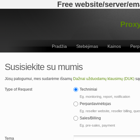
Free website/server/ema
Proxy
Pradžia
Stebėjimas
Kainos
Perp
Susisiekite su mumis
Jūsų patogumui, mes sudarėme išsamų
Dažnai užduodamų klausimų (DUK)
są
Type of Request
Techniniai
Eg. monitoring, report, notification
Perpardavinėtojas
Eg. reseller website, reseller billing, qu
Sales/Billing
Eg. pre-sales, payment
Tema