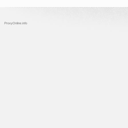
ProxyOnline.info