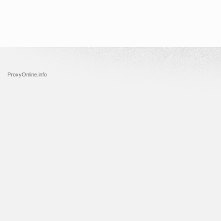
ProxyOnline.info