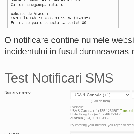
Subiect: Website-ul meu este CAZUT
Catre: nume@companiata.ro
Website de Afaceri
CAZUT la Feb 27 2005 03:55 AM (US/Est)
Er: nu se poate conecta la portul 80
O notificare contine numele websit
incidentului in fusul dumneavoastr
Test Notificari SMS
Numar de telefon
(Cod de tara)
Exemple:
USA & Canada (+1) 555 1234567
(folosesti
United Kingdom (+44) 7766 123456
Australia (+61) 414 123456
By entering your number, you agree to rec