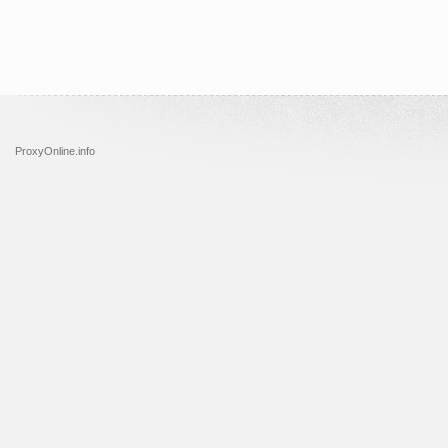
ProxyOnline.info