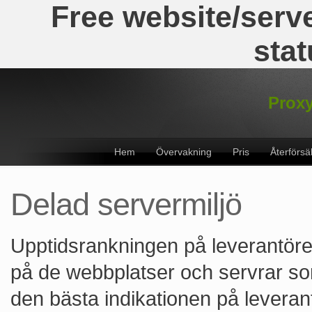
Free website/serve
stat
Proxy
Hem
Övervakning
Pris
Återförsä
Delad servermiljö
Upptidsrankningen på leverantöre
på de webbplatser och servrar s
den bästa indikationen på leverant