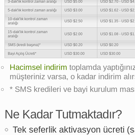
3-dak'lık kontrol zaman aralığı
USD $5.00
USD $2.70 - USD $4
5-dak'lık kontrol zaman aralığı
USD $3.00
USD $1.62 - USD $2
10-dak'lık kontrol zaman
USD $2.50
USD $1.35 - USD $2
aralığı
15-dak'lık kontrol zaman
USD $2.00
USD $1.08 - USD $1
aralığı
SMS (kredi başına)*
USD $0.20
USD $0.20
Bayi Açılış Ücreti*
USD $30.00
USD $30.00
Hacimsel indirim
toplamda yaptığınız
müşteriniz varsa, o kadar indirim alır
* SMS kredileri ve bayi kurulum 
Ne Kadar Tutmaktadır?
Tek seferlik aktivasyon ücreti 