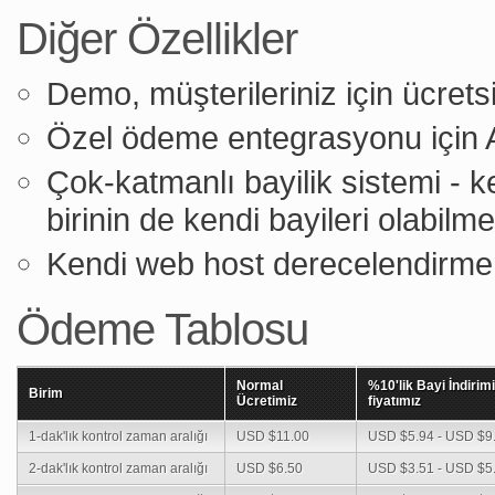
Diğer Özellikler
Demo, müşterileriniz için ücret
Özel ödeme entegrasyonu için 
Çok-katmanlı bayilik sistemi - ke
birinin de kendi bayileri olabilme
Kendi web host derecelendirmeni
Ödeme Tablosu
Normal
%10'lik Bayi İndirimi
Birim
Ücretimiz
fiyatımız
1-dak'lık kontrol zaman aralığı
USD $11.00
USD $5.94 - USD $9
2-dak'lık kontrol zaman aralığı
USD $6.50
USD $3.51 - USD $5