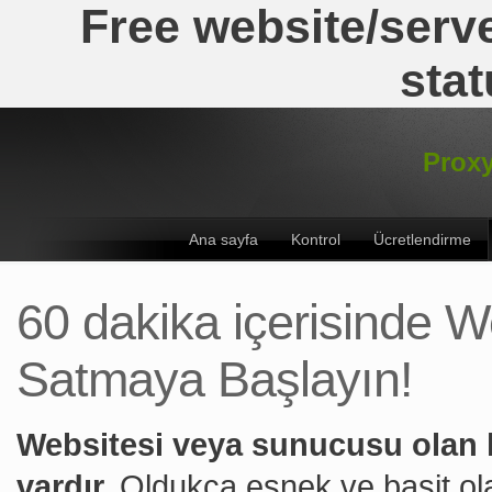
Free website/serve
stat
Proxy
Ana sayfa
Kontrol
Ücretlendirme
60 dakika içerisinde W
Satmaya Başlayın!
Websitesi veya sunucusu olan 
vardır.
Oldukça esnek ve basit ola